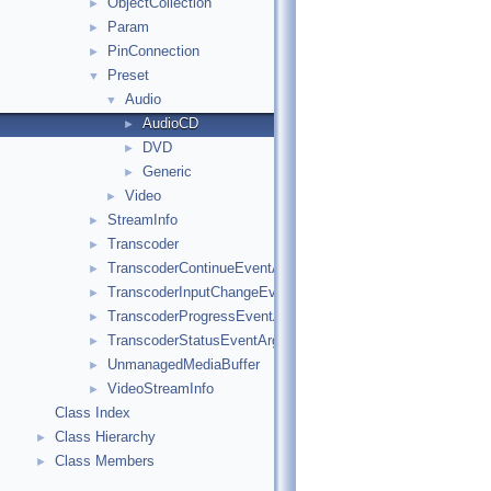
ObjectCollection
►
Param
►
PinConnection
►
Preset
▼
Audio
▼
AudioCD
►
DVD
►
Generic
►
Video
►
StreamInfo
►
Transcoder
►
TranscoderContinueEventArgs
►
TranscoderInputChangeEventArgs
►
TranscoderProgressEventArgs
►
TranscoderStatusEventArgs
►
UnmanagedMediaBuffer
►
VideoStreamInfo
►
Class Index
Class Hierarchy
►
Class Members
►