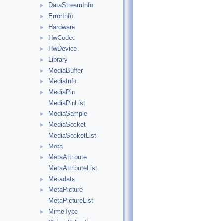
DataStreamInfo
►
ErrorInfo
►
Hardware
►
HwCodec
►
HwDevice
►
Library
►
MediaBuffer
►
MediaInfo
►
MediaPin
►
MediaPinList
MediaSample
►
MediaSocket
►
MediaSocketList
Meta
►
MetaAttribute
►
MetaAttributeList
Metadata
►
MetaPicture
►
MetaPictureList
MimeType
►