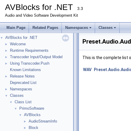
AVBlocks for .NET
3.3
Audio and Video Software Development Kit
Main Page
Related Pages
Namespaces
Classes
AVBlocks for .NET
▼
Preset.Audio.Au
Welcome
►
Runtime Requirements
►
Transcoder Input/Output Model
►
This is the complete list
Using Transcoder.Push
►
WAV
Preset.Audio.Aud
Known Limitations
Release Notes
►
Deprecated List
Namespaces
►
Classes
▼
Class List
▼
PrimoSoftware
▼
AVBlocks
▼
AudioStreamInfo
►
Block
►